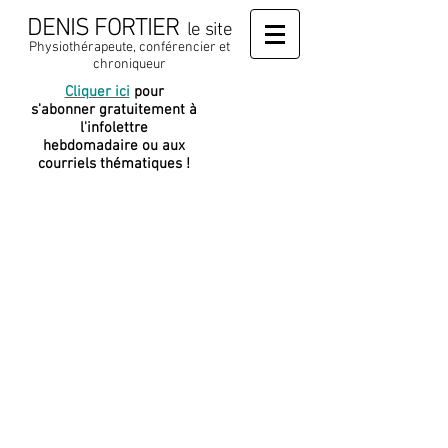
DENIS FORTIER
le site
Physiothérapeute, conférencier et
chroniqueur
Cliquer ici
pour
J
e soutiens
s'abonner gratuitement à
cette
l'infolettre
plateforme
hebdomadaire ou aux
courriels thématiques !