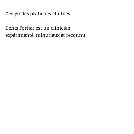
Des guides pratiques et utiles
Denis Fortier est un clinicien 
expérimenté, minutieux et reconnu. 
Il est aussi auteur et chroniqueur à la 
radio et à la télé.
Procurez-vous ses plus récents livres 
en cliquant sur les hyperliens 
suivants: 
Lève-toi et marche!: le remède 
miracle existe et il est gratuit
(Trécarré, Canada);  
99 façons de soulager les 
douleurs au dos et au cou
(Trécarré, Canada);  
99 façons de prévenir les effets 