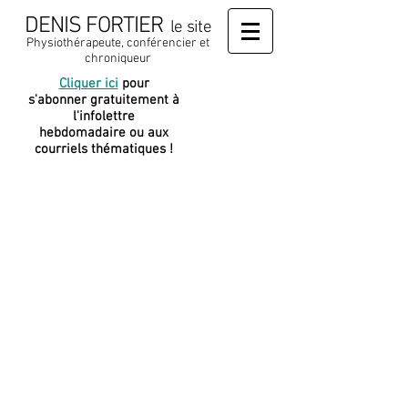
DENIS FORTIER
le site
Physiothérapeute, conférencier et
chroniqueur
Cliquer ici
pour
J
e soutiens
s'abonner gratuitement à
cette
l'infolettre
plateforme
hebdomadaire ou aux
courriels thématiques !