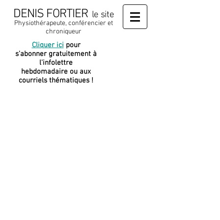
DENIS FORTIER
le site
Physiothérapeute, conférencier et
chroniqueur
Cliquer ici
pour
J
e soutiens
s'abonner gratuitement à
cette
l'infolettre
plateforme
hebdomadaire ou aux
courriels thématiques !