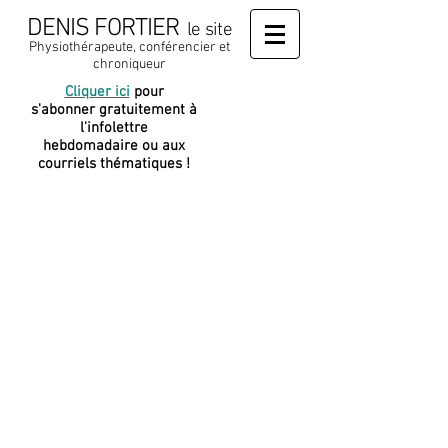
DENIS FORTIER
le site
Physiothérapeute, conférencier et
chroniqueur
Cliquer ici
pour
J
e soutiens
s'abonner gratuitement à
cette
l'infolettre
plateforme
hebdomadaire ou aux
courriels thématiques !