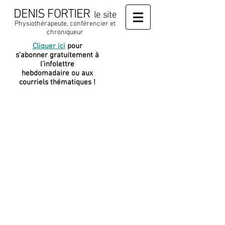
DENIS FORTIER
le site
Physiothérapeute, conférencier et
chroniqueur
Cliquer ici
pour
J
e soutiens
s'abonner gratuitement à
cette
l'infolettre
plateforme
hebdomadaire ou aux
courriels thématiques !