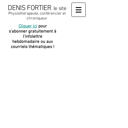
DENIS FORTIER
le site
Physiothérapeute, conférencier et
chroniqueur
Cliquer ici
pour
J
e soutiens
s'abonner gratuitement à
cette
l'infolettre
plateforme
hebdomadaire ou aux
courriels thématiques !