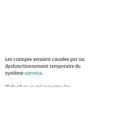
Les crampes seraient causées par un 
dysfonctionnement temporaire du 
système 
nerveux
. 
D’abord en ce qui concerne les 
échanges entre les nerfs et le 
muscle, mais aussi quant à l’activité 
nerveuse qui a lieu dans la moelle 
épinière, soit à l’intérieur de la 
colonne vertébrale. 