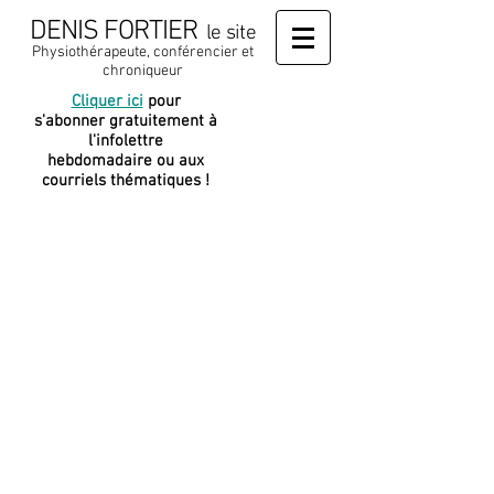
DENIS FORTIER
le site
Physiothérapeute, conférencier et
chroniqueur
Cliquer ici
pour
J
e soutiens
s'abonner gratuitement à
cette
l'infolettre
plateforme
hebdomadaire ou aux
courriels thématiques !