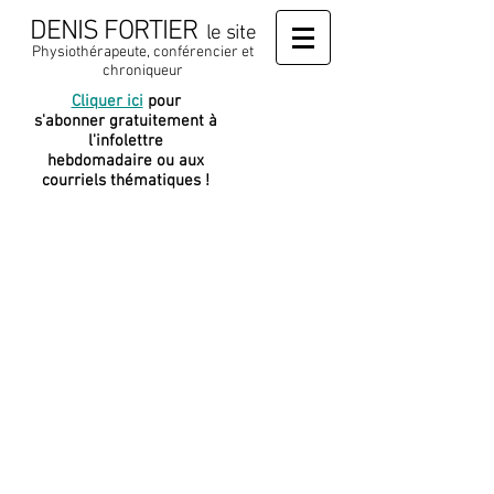
DENIS FORTIER
le site
Physiothérapeute, conférencier et
chroniqueur
Cliquer ici
pour
J
e soutiens
s'abonner gratuitement à
cette
l'infolettre
plateforme
hebdomadaire ou aux
courriels thématiques !