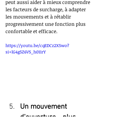
peut aussi aider à mieux comprendre 
les facteurs de surcharge, à adapter 
les mouvements et à rétablir 
progressivement une fonction plus 
confortable et efficace.
https://youtu.be/cqEDCz2X5wo?
si=lG4g5Z6VS_h011rY
U
n mouvement 
d’ouverture… plus 
complexe qu’il n’y 