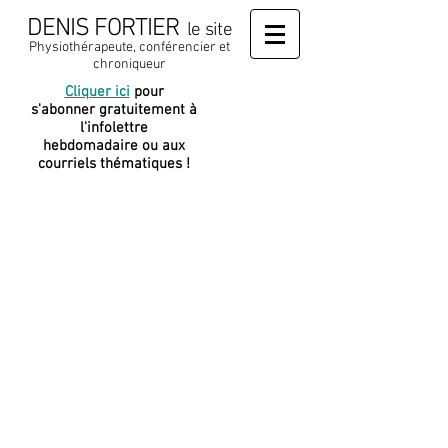
DENIS FORTIER
le site
Physiothérapeute, conférencier et
chroniqueur
Cliquer ici
pour
J
e soutiens
s'abonner gratuitement à
cette
l'infolettre
plateforme
hebdomadaire ou aux
courriels thématiques !