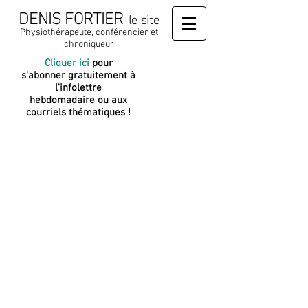
DENIS FORTIER
le site
Physiothérapeute, conférencier et
chroniqueur
Cliquer ici
pour
J
e soutiens
s'abonner gratuitement à
cette
l'infolettre
plateforme
hebdomadaire ou aux
courriels thématiques !