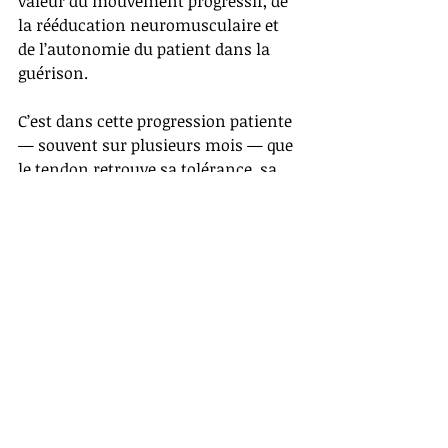
valeur du mouvement progressif, de 
la rééducation neuromusculaire et 
de l’autonomie du patient dans la 
guérison.
C’est dans cette progression patiente 
— souvent sur plusieurs mois — que 
le tendon retrouve sa tolérance, sa 
fonction et sa force.
Et c’est peut-être là la véritable leçon 
de cette affection : la guérison est un 
processus d’adaptation, plus qu’une 
simple disparition de la douleur.
Pour aller plus loin, mes 
livres
Lève-
toi et marche
 et 
Plus jamais 
malade
 proposent d'autres contenus 
complémentaires.