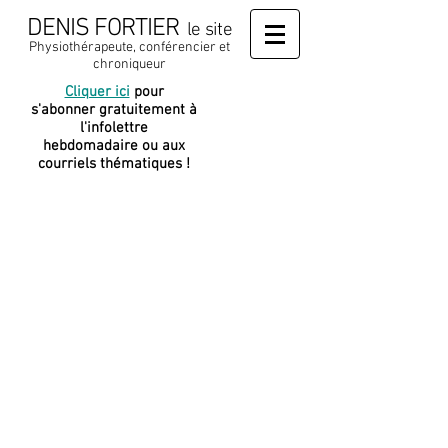
DENIS FORTIER
le site
Physiothérapeute, conférencier et
chroniqueur
Cliquer ici
pour
J
e soutiens
s'abonner gratuitement à
cette
l'infolettre
plateforme
hebdomadaire ou aux
courriels thématiques !