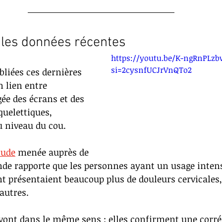
 les données récentes
https://youtu.be/K-ngRnPLz
si=2cysnfUCJrVnQTo2
bliées ces dernières 
 lien entre 
gée des écrans et des 
uelettiques, 
u niveau du cou.
tude
 menée auprès de 
nde rapporte que les personnes ayant un usage intens
nt présentaient beaucoup plus de douleurs cervicales, 
autres.
vont dans le même sens : elles confirment une corrél