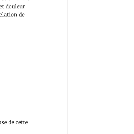
et douleur 
elation de 
?
use de cette 