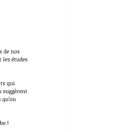
s de nos 
 les études 
ts qui 
x suggèrent 
 qu’on 
be !