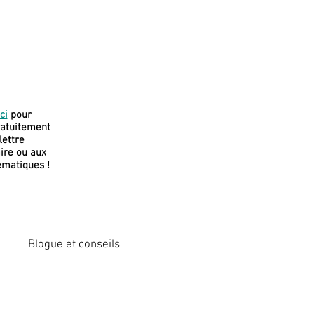
J
e soutiens
ci
pour
ratuitement
cette
olettre
plateforme
re ou aux
ématiques !
Blogue et conseils