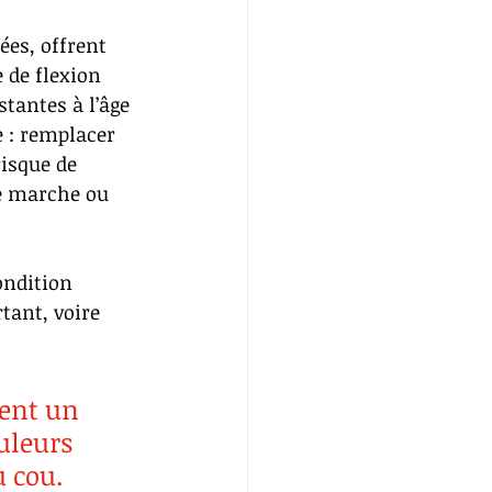
ées, offrent 
 de flexion 
stantes à l’âge 
 : remplacer 
isque de 
e marche ou 
ondition 
ant, voire 
ent un 
uleurs 
 cou.