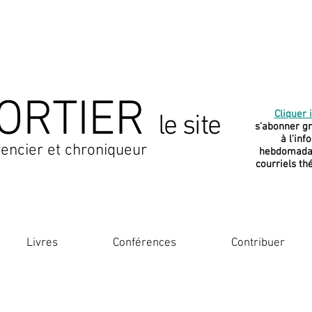
ORTIER
Cliquer i
le site
s'abonner g
à l'inf
encier et chroniqueur
hebdomadai
courriels th
Livres
Conférences
Contribuer