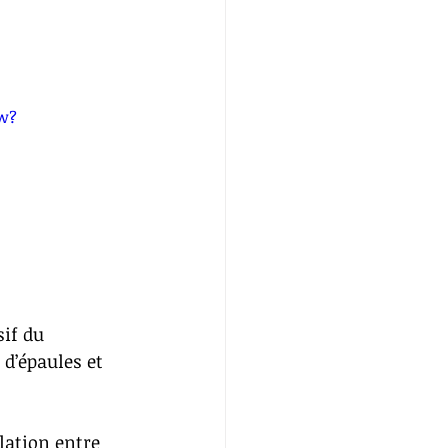
bw?
if du 
d’épaules et 
ation entre 