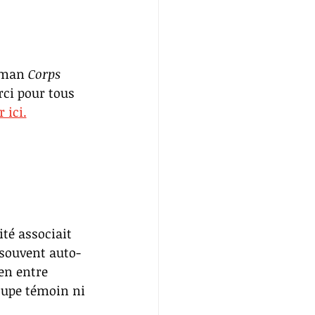
oman 
Corps 
ci pour tous 
 ici.
té associait 
 souvent auto-
ien entre 
oupe témoin ni 