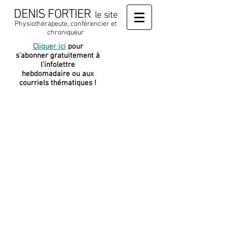
DENIS FORTIER
le site
Physiothérapeute, conférencier et
chroniqueur
Cliquer ici
pour
J
e soutiens
s'abonner gratuitement à
cette
l'infolettre
plateforme
hebdomadaire ou aux
courriels thématiques !