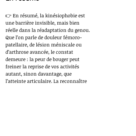
👉 En résumé, la kinésiophobie est 
une barrière invisible, mais bien 
réelle dans la réadaptation du genou. 
Que l’on parle de douleur fémoro-
patellaire, de lésion méniscale ou 
d’arthrose avancée, le constat 
demeure : la peur de bouger peut 
freiner la reprise de vos activités 
autant, sinon davantage, que 
l’atteinte articulaire. La reconnaître 
et la cibler, au même titre que la 
force musculaire ou la mobilité, 
permet d’ouvrir la voie à un 
mouvement plus libre et durable.
Pour aller plus loin, mes 
livres
Lève-
toi et marche
 et 
Plus jamais 