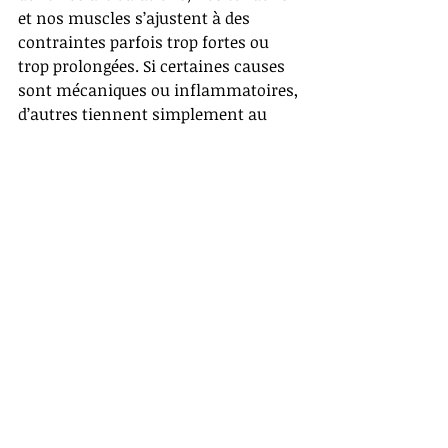
et nos muscles s’ajustent à des 
contraintes parfois trop fortes ou 
trop prolongées. Si certaines causes 
sont mécaniques ou inflammatoires, 
d’autres tiennent simplement au 
temps qui passe et aux adaptations 
du corps.
Mieux comprendre ces mécanismes 
et intervenir sur leurs causes permet 
d’agir plus tôt : alléger les pressions, 
renforcer les muscles stabilisateurs 
et préserver la mobilité articulaire. 
Maintenir l’équilibre de ces petites 
structures, c’est aussi préserver la 
fluidité de nos gestes, de notre 
marche — et, au fond, une part de 
notre liberté de mouvement.