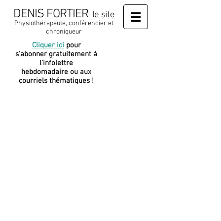
DENIS FORTIER
le site
Physiothérapeute, conférencier et
chroniqueur
Cliquer ici
pour
J
e soutiens
s'abonner gratuitement à
cette
l'infolettre
plateforme
hebdomadaire ou aux
courriels thématiques !