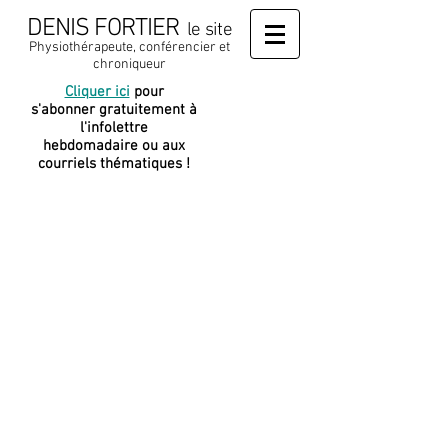
DENIS FORTIER
le site
Physiothérapeute, conférencier et
chroniqueur
Cliquer ici
pour
J
e soutiens
s'abonner gratuitement à
cette
l'infolettre
plateforme
hebdomadaire ou aux
courriels thématiques !