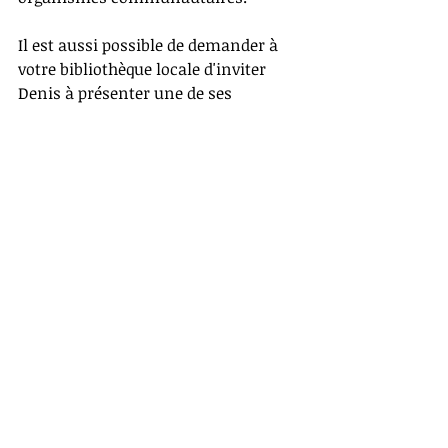
Il est aussi possible de demander à 
votre bibliothèque locale d'inviter 
Denis à présenter une de ses 
conférences.
Cliquez ici
 pour obtenir plus 
d’informations sur les conférences.
Des guides pratiques et 
utiles
Denis Fortier est un clinicien 
expérimenté, minutieux et reconnu. 
Il est aussi auteur et chroniqueur à la 
radio et à la télé. Ses plus récents 