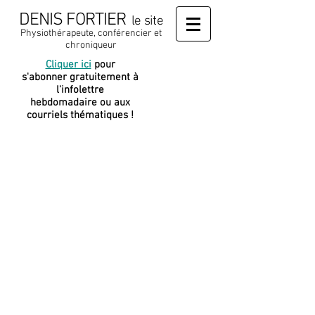
DENIS FORTIER
le site
Physiothérapeute, conférencier et
chroniqueur
Cliquer ici
pour
J
e soutiens
s'abonner gratuitement à
cette
l'infolettre
plateforme
hebdomadaire ou aux
courriels thématiques !