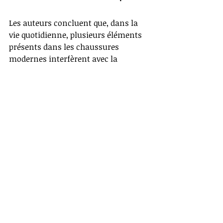
Les auteurs concluent que, dans la 
vie quotidienne, plusieurs éléments 
présents dans les chaussures 
modernes interfèrent avec la 
fonction naturelle du pied, sans 
offrir de bénéfices documentés. C’est 
notamment le cas des talons, des 
semelles trop molles ou des soutiens 
rigides.
En revanche, les chaussures dites 
minimalistes — souples, plates, bien 
ajustées, et respectueuses de la 
forme naturelle du pied — 
pourraient devenir un choix par 
défaut, particulièrement pour les 
activités de tous les jours, à la 