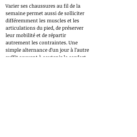
Varier ses chaussures au fil de la 
semaine permet aussi de solliciter 
différemment les muscles et les 
articulations du pied, de préserver 
leur mobilité et de répartir 
autrement les contraintes. Une 
simple alternance d’un jour à l’autre 
suffit souvent à soutenir le confort… 
et la santé des pieds. N’oublions pas 
non plus que les pieds sont des 
organes sensoriels à part entière.
Et finalement, même les pieds de 
Barbie nous rappellent une vérité 
simple : le plus important, c’est de 
choisir ce qui convient à notre corps, 
à nos activités et à notre bien-être — 
avec bienveillance pour nos pieds et, 