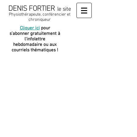
DENIS FORTIER
le site
Physiothérapeute, conférencier et
chroniqueur
Cliquer ici
pour
J
e soutiens
s'abonner gratuitement à
cette
l'infolettre
plateforme
hebdomadaire ou aux
courriels thématiques !