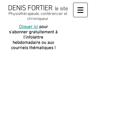
DENIS FORTIER
le site
Physiothérapeute, conférencier et
chroniqueur
Cliquer ici
pour
J
e soutiens
s'abonner gratuitement à
cette
l'infolettre
plateforme
hebdomadaire ou aux
courriels thématiques !