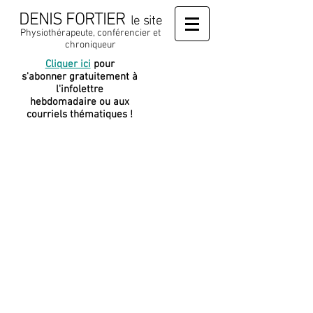
DENIS FORTIER
le site
Physiothérapeute, conférencier et
chroniqueur
Cliquer ici
pour
J
e soutiens
s'abonner gratuitement à
cette
l'infolettre
plateforme
hebdomadaire ou aux
courriels thématiques !