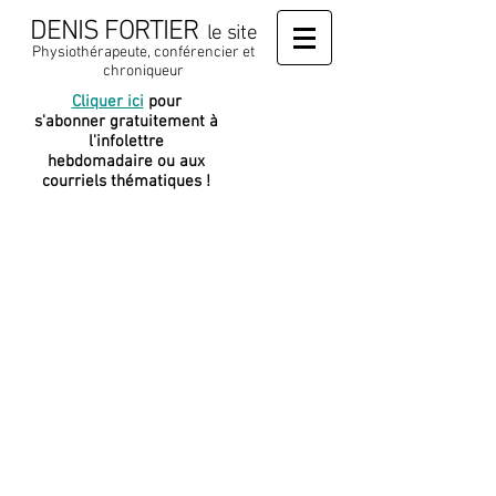
DENIS FORTIER
le site
Physiothérapeute, conférencier et
chroniqueur
Cliquer ici
pour
J
e soutiens
s'abonner gratuitement à
cette
l'infolettre
plateforme
hebdomadaire ou aux
courriels thématiques !