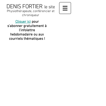
DENIS FORTIER
le site
Physiothérapeute, conférencier et
chroniqueur
Cliquer ici
pour
J
e soutiens
s'abonner gratuitement à
cette
l'infolettre
plateforme
hebdomadaire ou aux
courriels thématiques !