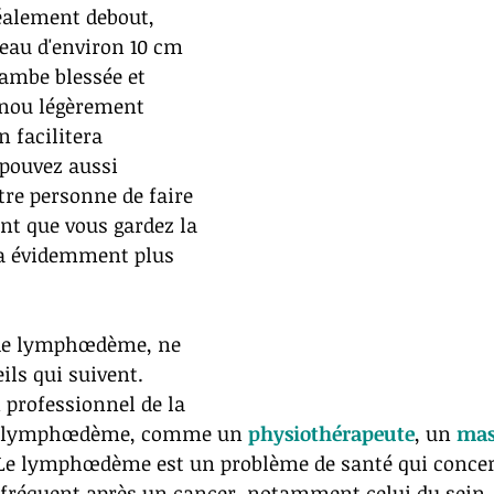
éalement debout, 
leau d'environ 10 cm 
jambe blessée et 
nou légèrement 
n facilitera 
 pouvez aussi 
re personne de faire 
ant que vous gardez la 
ra évidemment plus 
z de lymphœdème, ne 
ils qui suivent. 
 professionnel de la 
en lymphœdème, comme un 
physiothérapeute
, un 
mas
 Le lymphœdème est un problème de santé qui concer
 fréquent après un cancer, notamment celui du sein.