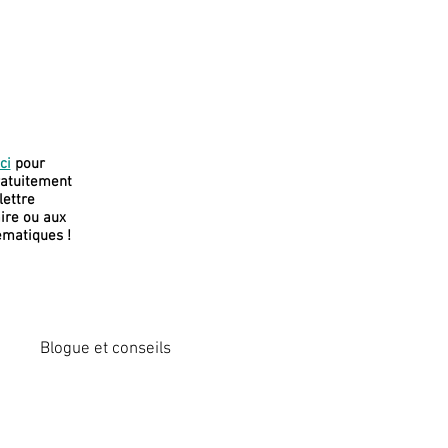
J
e soutiens
ci
pour
ratuitement
cette
olettre
plateforme
re ou aux
ématiques !
Blogue et conseils