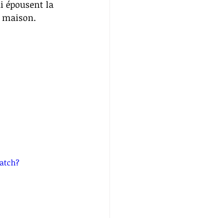
i épousent la 
t maison.
atch?