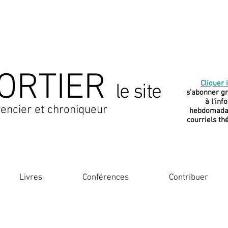
ORTIER
Cliquer i
le site
s'abonner g
à l'inf
encier et chroniqueur
hebdomadai
courriels th
Livres
Conférences
Contribuer