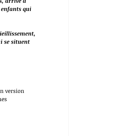
s, arrive à 
 enfants qui 
ieillissement, 
 se situent 
en version 
nes 