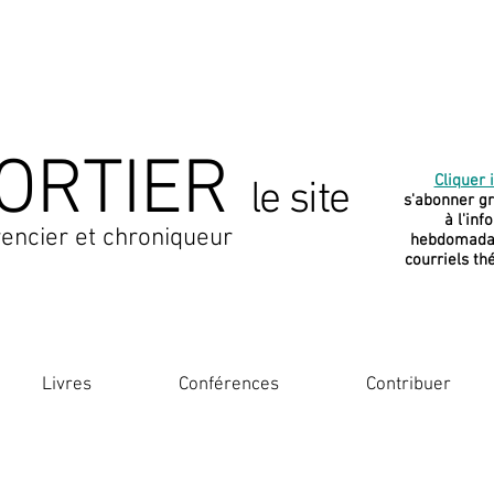
ORTIER
Cliquer i
le site
s'abonner g
à l'inf
encier et chroniqueur
hebdomadai
courriels th
Livres
Conférences
Contribuer