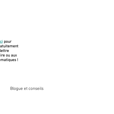
J
e soutiens
ci
pour
ratuitement
cette
olettre
plateforme
re ou aux
ématiques !
Blogue et conseils