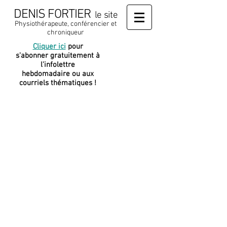
DENIS FORTIER
le site
Physiothérapeute, conférencier et
chroniqueur
Cliquer ici
pour
J
e soutiens
s'abonner gratuitement à
cette
l'infolettre
plateforme
hebdomadaire ou aux
courriels thématiques !