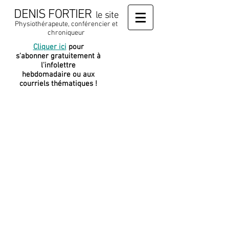
DENIS FORTIER
le site
Physiothérapeute, conférencier et
chroniqueur
Cliquer ici
pour
J
e soutiens
s'abonner gratuitement à
cette
l'infolettre
plateforme
hebdomadaire ou aux
courriels thématiques !