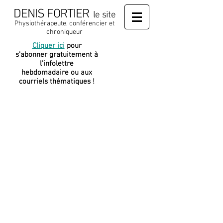
DENIS FORTIER
le site
Physiothérapeute, conférencier et
chroniqueur
Cliquer ici
pour
J
e soutiens
s'abonner gratuitement à
cette
l'infolettre
plateforme
hebdomadaire ou aux
courriels thématiques !