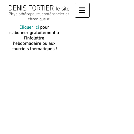
DENIS FORTIER
le site
Physiothérapeute, conférencier et
chroniqueur
Cliquer ici
pour
J
e soutiens
s'abonner gratuitement à
cette
l'infolettre
plateforme
hebdomadaire ou aux
courriels thématiques !