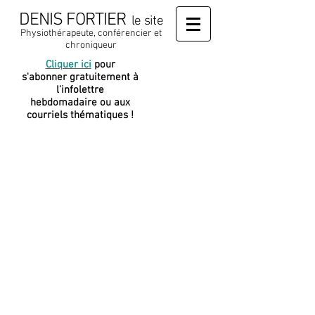
DENIS FORTIER
le site
Physiothérapeute, conférencier et
chroniqueur
Cliquer ici
pour
J
e soutiens
s'abonner gratuitement à
cette
l'infolettre
plateforme
hebdomadaire ou aux
courriels thématiques !